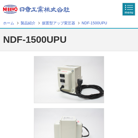
メニ
ュー
ホーム
製品紹介
据置型アップ変圧器
NDF-1500UPU
ホーム
NDF-1500UPU
製品検索
製品紹介
プラグ形状を調べる
変圧器の選び方
よくある質問
会社概要