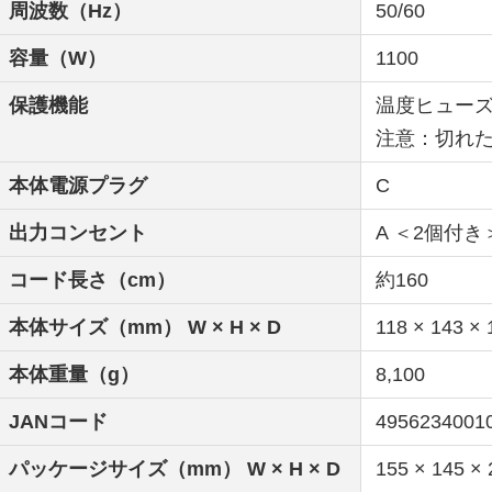
周波数（Hz）
50/60
容量（W）
1100
保護機能
温度ヒューズ
注意：切れ
本体電源プラグ
C
出力コンセント
A ＜2個付き
コード長さ（cm）
約160
本体サイズ（mm） W × H × D
118 × 143 × 
本体重量（g）
8,100
JANコード
4956234001
パッケージサイズ（mm） W × H × D
155 × 145 × 