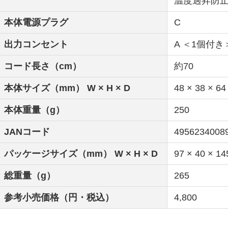
温度過昇防
本体電源プラグ
C
出力コンセント
A ＜1個付き
コード長さ（cm）
約70
本体サイズ（mm） W × H × D
48 × 38 × 64
本体重量（g）
250
JANコード
4956234008
パッケージサイズ（mm） W × H × D
97 × 40 × 14
総重量（g）
265
参考小売価格（円・税込）
4,800