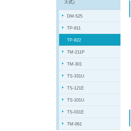
ス式）
DM-525
TP-811
TP-822
TM-211P
TM-301
TS-331U
TS-121E
TS-101U
TS-031E
TM-061