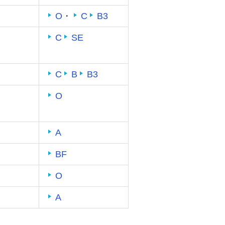
O
・
C
B3
C
SE
C
B
B3
O
A
BF
O
A