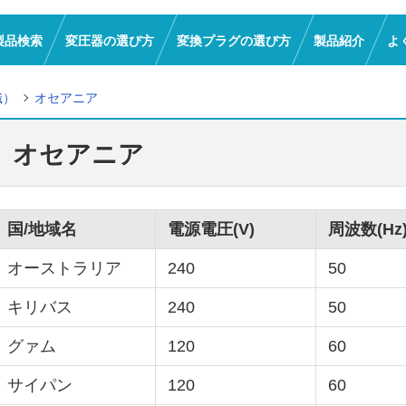
製品検索
変圧器の選び方
変換プラグの選び方
製品紹介
よ
識）
オセアニア
オセアニア
国/地域名
電源電圧(V)
周波数(Hz
オーストラリア
240
50
キリバス
240
50
グァム
120
60
サイパン
120
60