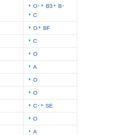
O
･
B3
B
･
C
O
BF
C
O
A
O
O
C
･
SE
O
A