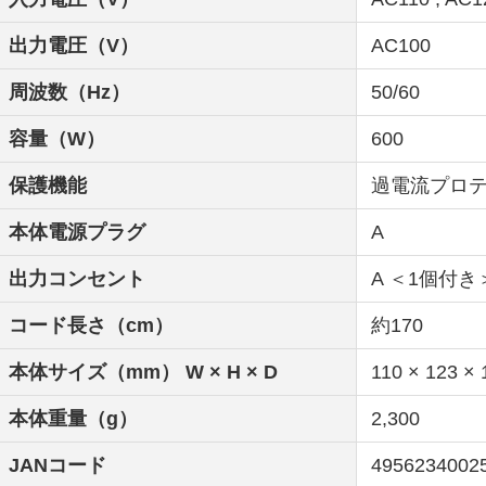
出力電圧（V）
AC100
周波数（Hz）
50/60
容量（W）
600
保護機能
過電流プロ
本体電源プラグ
A
出力コンセント
A ＜1個付き
コード長さ（cm）
約170
本体サイズ（mm） W × H × D
110 × 123 × 
本体重量（g）
2,300
JANコード
4956234002