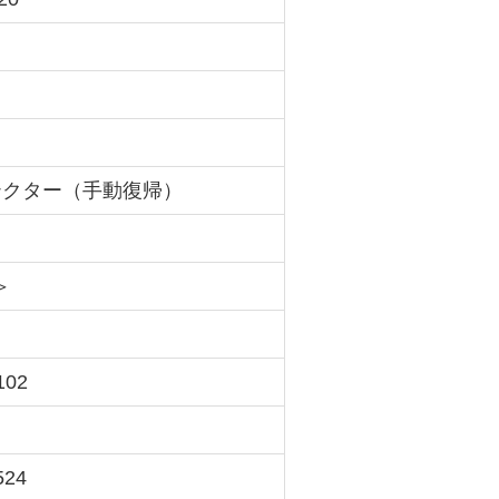
テクター（手動復帰）
＞
102
524